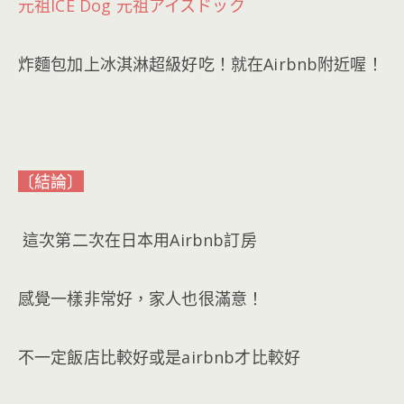
元祖ICE Dog 元祖アイスドック
炸麵包加上冰淇淋超級好吃！就在Airbnb附近喔！
〔結論〕
這次第二次在日本用Airbnb訂房
感覺一樣非常好，家人也很滿意！
不一定飯店比較好或是airbnb才比較好