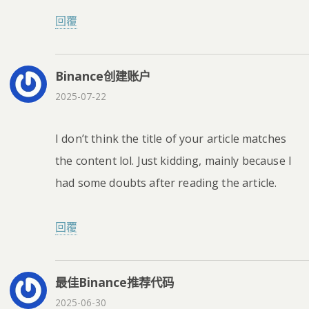
回覆
Binance创建账户
2025-07-22
I don’t think the title of your article matches
the content lol. Just kidding, mainly because I
had some doubts after reading the article.
回覆
最佳Binance推荐代码
2025-06-30