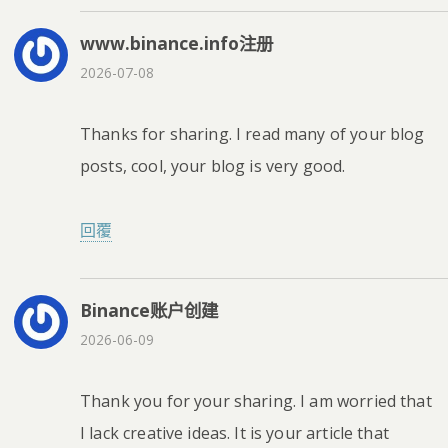
www.binance.info注册
2026-07-08
Thanks for sharing. I read many of your blog
posts, cool, your blog is very good.
回覆
Binance账户创建
2026-06-09
Thank you for your sharing. I am worried that
I lack creative ideas. It is your article that