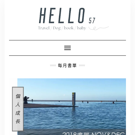
Skip
to
content
Toggle Navigation
每月書單