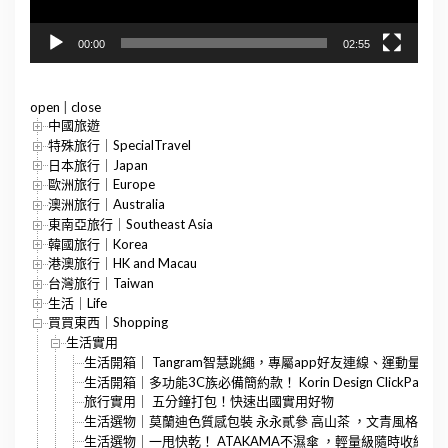
00:00
02:55
open
|
close
中國旅遊
特殊旅行｜SpecialTravel
日本旅行｜Japan
歐洲旅行｜Europe
澳洲旅行｜Australia
東南亞旅行｜Southeast Asia
韓國旅行｜Korea
港澳旅行｜HK and Macau
台灣旅行｜Taiwan
生活｜Life
買買東西｜Shopping
生活實用
生活開箱｜ Tangram智慧跳繩，專屬app好友連線、運動量
生活開箱｜多功能3C族必備簡約款！ Korin Design ClickPa
旅行實用｜ 五分鐘打包！快速出國實用好物
生活選物｜莫蘭迪色質感包裝 永永貳參 高山茶 ，文青風格送禮
生活選物｜一甩快乾！ ATAKAMA不濕傘 ，輕量級隨時收納好