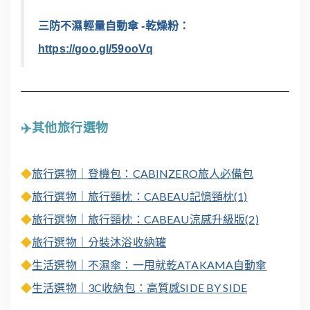
三防不濕輕量自動傘 -乾燥粉：
https://goo.gl/59ooVq
✈️其他旅行選物
旅行選物｜登機包：
CABINZERO
旅人必備包
◆
旅行選物｜旅行頸枕：CABEAU記憶頸枕(1)
◆
旅行選物｜旅行頸枕：
CABEAU
涼感
升級版(2)
◆
旅行選物｜分裝沐浴收納罐
◆
生活選物｜不濕傘：一甩就乾ATAKAMA自動傘
◆
生活選物｜3C收納包：高質感SIDE BY SIDE
◆