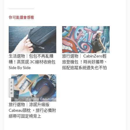
你可能還會想看
生活選物｜包包不再亂糟
旅行選物｜ CabinZero輕
糟！高質感 3C線材收納包
旅登機包 ！時尚好攜帶、
Side By Side
搭配追蹤系統遺失也不怕
旅行選物｜涼感升級版
Cabeau頸枕 ，旅行必備附
綁帶可固定椅背上