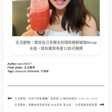
生活選物｜督促自己多喝水的環保極輕玻璃Retap
水瓶，時尚實用多達12色可選擇
Author:
weichi057
Filed Under:
生活實用
Tags:
citiesocial
,
ATAKAMA
,
不濕傘
生活選物｜包包不再亂糟糟！高質感 3C線材收納包 SIDE BY SIDE
生活選物｜莫蘭迪色質感包裝 永永貳參 高山茶 ，文青風格送禮首選