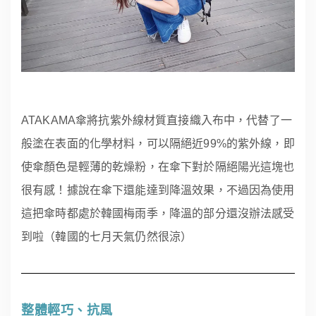
ATAKAMA傘將抗紫外線材質直接織入布中，代替了一
般塗在表面的化學材料，可以隔絕近99%的紫外線，即
使傘顏色是輕薄的乾燥粉，在傘下對於隔絕陽光這塊也
很有感！據說在傘下還能達到降溫效果，不過因為使用
這把傘時都處於韓國梅雨季，降溫的部分還沒辦法感受
到啦（韓國的七月天氣仍然很涼）
整體輕巧、抗風