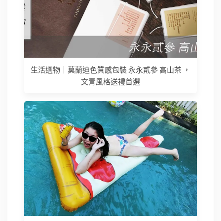
生活選物｜莫蘭迪色質感包裝 永永貳參 高山茶 ，
文青風格送禮首選