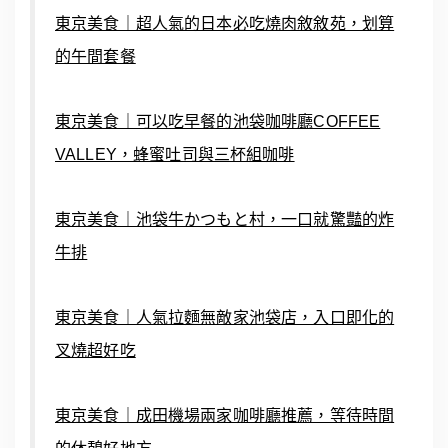
東京美食｜超人氣的日本必吃燒肉敘敘苑，划算
的午間套餐
東京美食｜可以吃早餐的池袋咖啡廳COFFEE
VALLEY，蜂蜜吐司與三杯組咖啡
東京美食｜池袋牛かつもと村，一口就驚豔的炸
牛排
東京美食｜人氣拉麵無敵家池袋店，入口即化的
叉燒超好吃
東京美食｜成田機場兩家咖啡廳推薦，等待時間