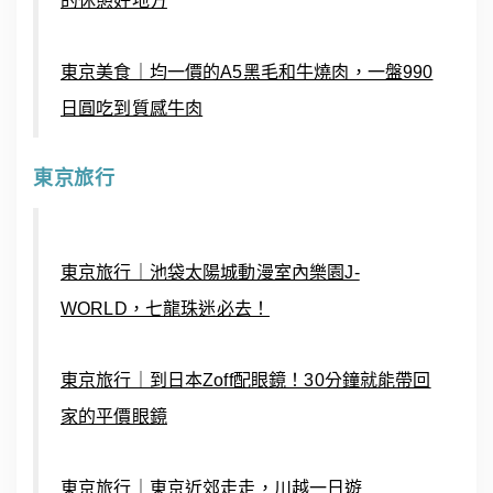
的休憩好地方
東京美食｜均一價的A5黑毛和牛燒肉，一盤990
日圓吃到質感牛肉
東京旅行
東京旅行｜池袋太陽城動漫室內樂園J-
WORLD，七龍珠迷必去！
東京旅行｜到日本Zoff配眼鏡！30分鐘就能帶回
家的平價眼鏡
東京旅行｜東京近郊走走，川越一日遊