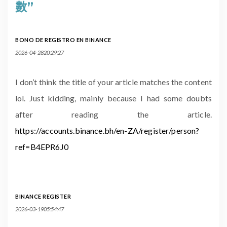
數”
BONO DE REGISTRO EN BINANCE
2026-04-2820:29:27
I don’t think the title of your article matches the content
lol. Just kidding, mainly because I had some doubts
after reading the article.
https://accounts.binance.bh/en-ZA/register/person?
ref=B4EPR6J0
BINANCE REGISTER
2026-03-1905:54:47