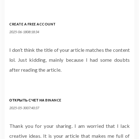
CREATE A FREE ACCOUNT
2025-06-1808:18:34
I don’t think the title of your article matches the content
lol. Just kidding, mainly because I had some doubts
after reading the article.
ОТКРЫТЬ СЧЕТ НА BINANCE
2025-05-3007:40:37
Thank you for your sharing. I am worried that I lack
creative ideas. It is your article that makes me full of