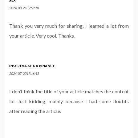
SEX
2024-08-2102:59:10
Thank you very much for sharing, I learned a lot from
your article. Very cool. Thanks.
INSCREVA-SE NA BINANCE
2024-07-2517:16:45
I don’t think the title of your article matches the content
lol. Just kidding, mainly because I had some doubts
after reading the article.