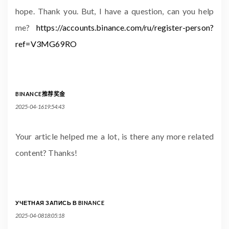
hope. Thank you. But, I have a question, can you help
me?
https://accounts.binance.com/ru/register-person?
ref=V3MG69RO
BINANCE推荐奖金
2025-04-1619:54:43
Your article helped me a lot, is there any more related
content? Thanks!
УЧЕТНАЯ ЗАПИСЬ В BINANCE
2025-04-0818:05:18