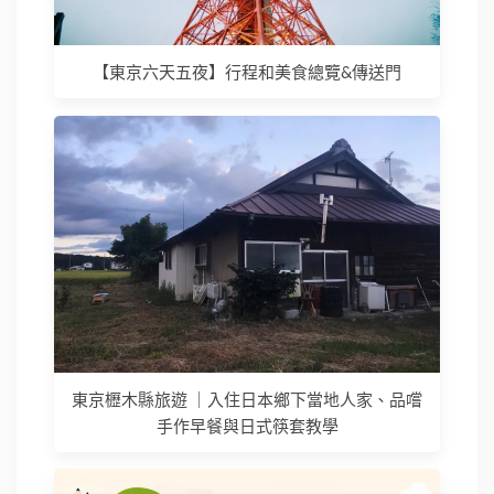
【東京六天五夜】行程和美食總覽&傳送門
東京櫪木縣旅遊 ｜入住日本鄉下當地人家、品嚐
手作早餐與日式筷套教學