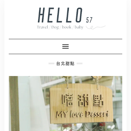
Skip
to
content
Toggle Navigation
台北甜點