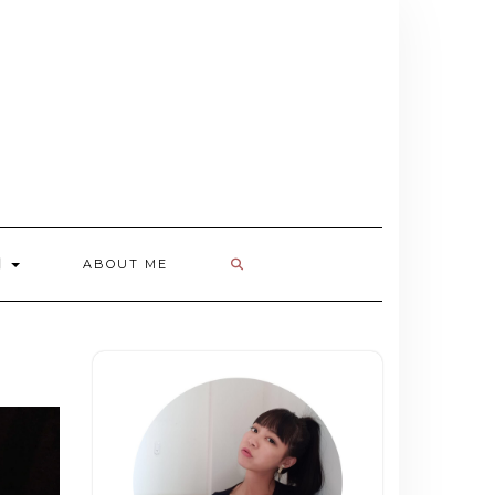
欄
ABOUT ME