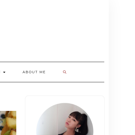
欄
ABOUT ME