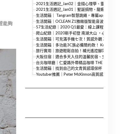
2021生活週記_Jan02｜金錢心理學、靈魂急轉彎、理
2021生活週記_Jan01｜聖誕捐物、龍蝦餐廳、美劇推薦
生活開箱｜ Tangram智慧跳繩，專屬app好友連線、
生活開箱｜OCLEAN Z1雅緻版智能音波電動牙刷，極簡
管能夠
57生活紀錄｜2020 Q1最愛：線上課程、電影、書籍、Co
爬山紀錄｜2020新手初登 南湖大山 ，心情紀錄、嚮導推
生活開箱｜可充滿手機七次！質感外觀 ZENDURE 地表最強大
生活開箱｜多功能3C族必備簡約款！ Korin Design Cli
旅行實用｜旅遊輕鬆自拍！補光遙控腳架多功能合一的 PoP
大阪住宿｜適合多天入住的溫馨民宿、交通方便的齊興館
台北咖啡廳｜仁愛路外帶精品咖啡 THE NORMAL Coff
生活開箱｜找到自己的文青質感環保杯， 良杯製所Oola
Youtuber推薦｜Peter McKinnon高質感攝影、照相教學