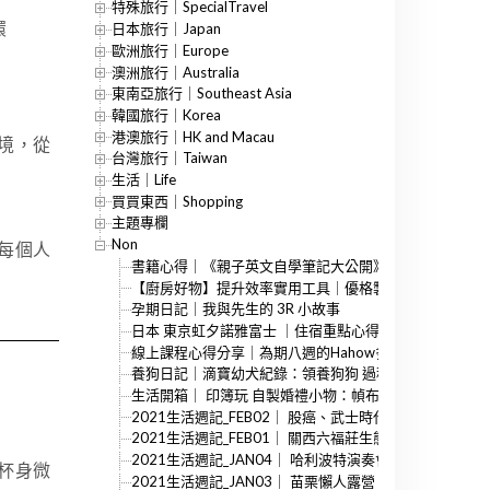
特殊旅行｜SpecialTravel
環
日本旅行｜Japan
歐洲旅行｜Europe
澳洲旅行｜Australia
東南亞旅行｜Southeast Asia
韓國旅行｜Korea
港澳旅行｜HK and Macau
境，從
台灣旅行｜Taiwan
生活｜Life
買買東西｜Shopping
主題專欄
Non
每個人
書籍心得｜《親子英文自學筆記大公開》：陪伴孩子一起
【廚房好物】提升效率實用工具｜優格製作、蔬菜脫水、
孕期日記｜我與先生的 3R 小故事
日本 東京虹夕諾雅富士 ｜住宿重點心得、交通、餐飲、
線上課程心得分享｜為期八週的Hahow多益聽力密集專班
養狗日記｜滴寶幼犬紀錄：領養狗狗 過程、新手養狗 心
生活開箱｜ 印簿玩 自製婚禮小物：幀布精裝書、良辰婚
2021生活週記_FEB02｜ 股癌、武士時代、智慧型跳繩
2021生活週記_FEB01｜ 關西六福莊生態渡假旅館、Club
2021生活週記_JAN04｜ 哈利波特演奏會、瘋狂股市、
杯身微
2021生活週記_JAN03｜ 苗栗懶人露營 、群山之島與