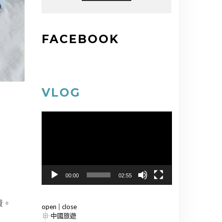
FACEBOOK
VLOG
視
訊
播
放
器
00:00
02:55
費。
open
|
close
中國旅遊