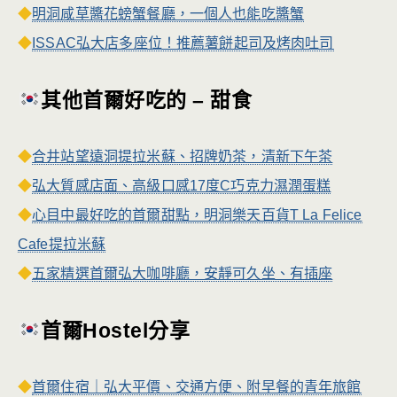
◆
明洞咸草醬花螃蟹餐廳，一個人也能吃醬蟹
◆
ISSAC弘大店多座位！推薦薯餅起司及烤肉吐司
其他首爾好吃的 – 甜食
◆
合井站望遠洞提拉米蘇、招牌奶茶，清新下午茶
◆
弘大質感店面、高級口感17度C巧克力濕潤蛋糕
◆
心目中最好吃的首爾甜點，明洞樂天百貨T La Felice
Cafe提拉米蘇
◆
五家精選首爾弘大咖啡廳，安靜可久坐、有插座
首爾Hostel分享
◆
首爾住宿｜弘大平價、交通方便、附早餐的青年旅館