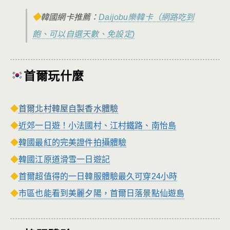
◆
韓國網卡推薦：
Daijobu樂韓卡（網路吃到
飽、可以自選天數、免設定)
首爾玩什麼
◆
首爾北村韓屋自製香水體驗
◆
近郊一日遊！小法國村、江村鐵路、南怡島
◆
韓國最紅的完美證件拍攝體驗
◆
韓國江原道滑雪一日遊記
◆
首爾
超值得的一日韓服體驗最久可穿24小時
市區也能看到美麗夕陽，首爾日落景點仙遊島
◆