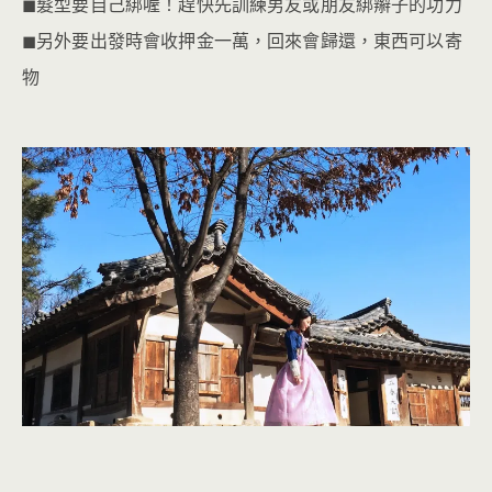
◼︎髮型要自己綁喔！趕快先訓練男友或朋友綁辮子的功力
◼︎另外要出發時會收押金一萬，回來會歸還，東西可以寄
物