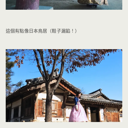
這個有點像日本鳥居（鞋子漏餡！）