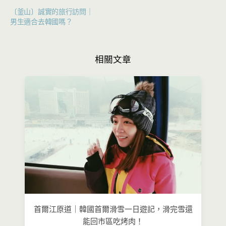
〔釜山〕誠實的旅行訪問｜
男生適合去韓國嗎？
相關文章
首爾江原道｜韓國首爾滑雪一日遊記，滑完雪還
能回市區吃烤肉！