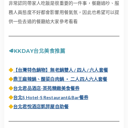
非常認同帶家人吃飯是很重要的一件事，餐廳過吵、服
務人員態度不好都會影響用餐氣氛，因此也希望可以提
供一些去過的餐廳給大家參考看看
🥩KKDAY台北美食推薦
◆
【台灣特色鍋物】無老鍋雙人 / 四人 / 六人套餐
◆
鼎王麻辣鍋、酸菜白肉鍋 ・ 二人四人六人套餐
◆
台北君品酒店-茶苑精緻美食餐券
◆
台北S Hotel-S Restaurant&Bar餐券
◆
台北君悅酒店凱菲屋自助餐