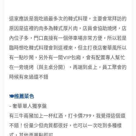
這家應該是我吃過最多次的韓式料理，主要會常拜訪的
原因是這裡的肉多為韓式厚片肉，店員會協助燒烤，店
內位子多，門口直接有一個停車場非常方便，所以若是
臨時想吃韓式料理會到這裡來，但主打夜店奢華風所以
有一點吵鬧，另外有一間VIP包廂，會有配置專人幫忙
在一旁燒烤（與主桌分開），再端到桌上，員工聚會的
時候有來過還不錯
🍽推薦菜色
– 奢華單人獨享盤
有三牛兩豬加上一杯紅酒，打卡價799，我覺得這個還
不錯！份量少但肉質都很好，也可以一次吃到多種樣
式，其他再單點即可