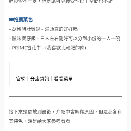
靜與否不一定，但是還可以接受～位子空間也不錯
🍽推薦菜色
– 胡椒豬肚雞鍋 – 湯頭真的好好喝
– 臘味煲仔飯 – 三人左右剛好可以分到小份的一人一碗
– PRIME雪花牛 – (我喜歡比較肥的肉)
官網
｜
分店資訊
｜
看看菜單
接下來幾間放到最後，介紹中會解釋原因，但是都各有
其特色，還是給大家參考看看