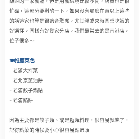
級飽的一家餐廳，但是用餐環境比較吵鬧，店員也是很
忙碌，這部分要斟酌一下，如果沒有那麼在意以上這些
的話這家也算是很適合聚餐，尤其親戚來時圓桌吃飯的
好選擇。同樣有好幾家分店，我們最常去的是南港店，
位子很多～
🍽推薦菜色
– 老滿大拌菜
– 老北京蔥油餅
– 老滿餃子鍋貼
– 老滿餡餅
因為主要都是餃子類、或是麵類料理，很容易就飽了，
記得點菜的時候要小心很容易點過頭