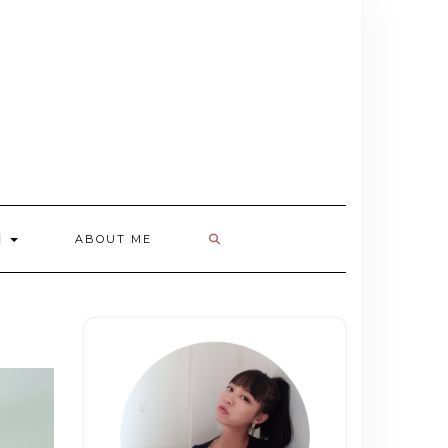
欄
ABOUT ME