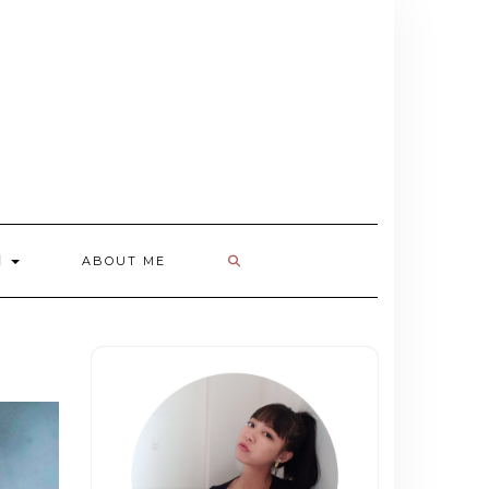
欄
ABOUT ME