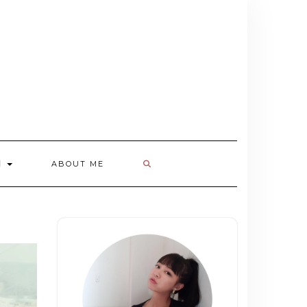
欄
ABOUT ME