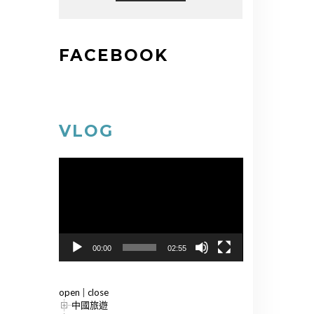
FACEBOOK
VLOG
視
訊
播
放
器
00:00
02:55
open
|
close
中國旅遊