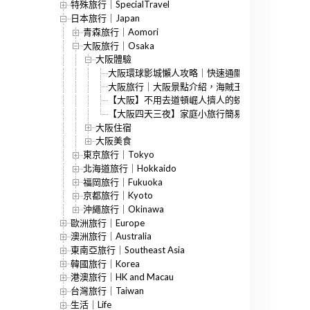
特殊旅行｜SpecialTravel
日本旅行｜Japan
青森旅行｜Aomori
大阪旅行｜Osaka
大阪體驗
大阪環球影城懶人攻略｜快速通關、VIP手環解說
大阪旅行｜大阪景點介紹，海賊王專賣店、造幣局
【大阪】不用去道頓崛人擠人的螃蟹料理美食，か
【大阪四天三夜】家庭小旅行簡易行程總覽&傳送
大阪住宿
大阪美食
東京旅行｜Tokyo
北海道旅行｜Hokkaido
福岡旅行｜Fukuoka
京都旅行｜Kyoto
沖繩旅行｜Okinawa
歐洲旅行｜Europe
澳洲旅行｜Australia
東南亞旅行｜Southeast Asia
韓國旅行｜Korea
港澳旅行｜HK and Macau
台灣旅行｜Taiwan
生活｜Life