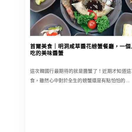
首爾美食｜明洞咸草醬花螃蟹餐廳，一個
吃的美味醬蟹
這次韓國行最期待的就是醬蟹了！近期才知道這
食，雖然心中對於全生的螃蟹還是有點怕怕的
…