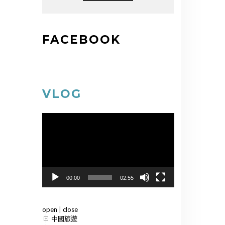
FACEBOOK
VLOG
視
訊
播
放
器
00:00
02:55
open
|
close
中國旅遊