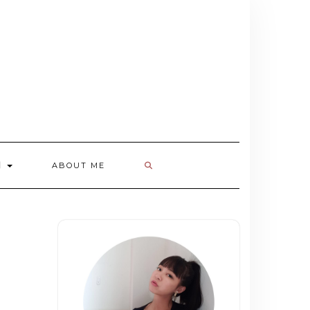
欄
ABOUT ME