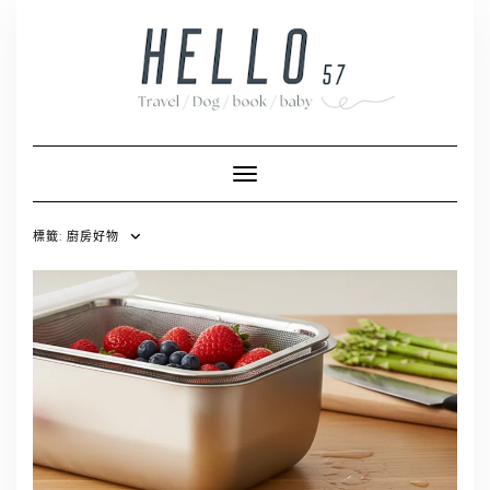
Skip
to
content
Toggle Navigation
標籤:
廚房好物