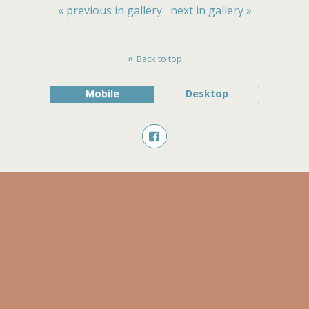
« previous in gallery
next in gallery »
Back to top
Mobile
Desktop