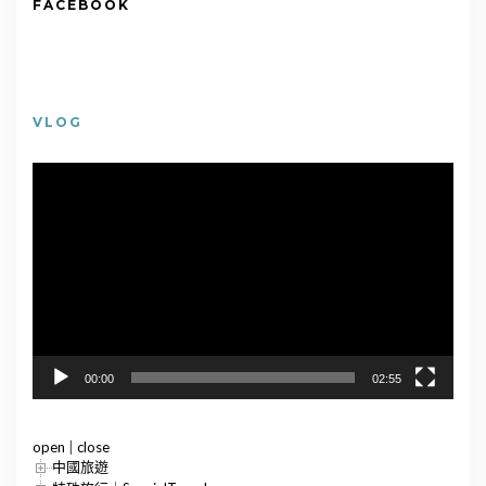
FACEBOOK
VLOG
視
訊
播
放
器
00:00
02:55
open
|
close
中國旅遊