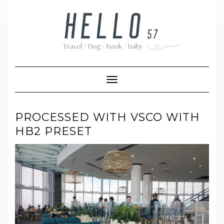
Skip
to
content
Toggle Navigation
PROCESSED WITH VSCO WITH
HB2 PRESET