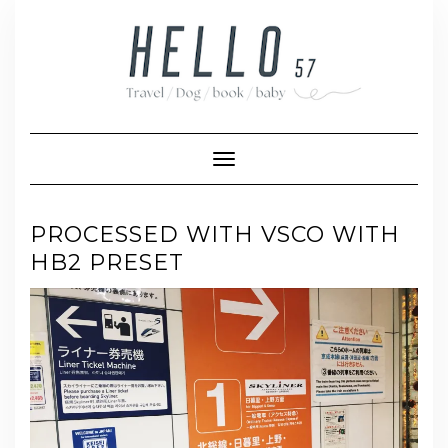
Skip
to
content
Toggle Navigation
PROCESSED WITH VSCO WITH
HB2 PRESET