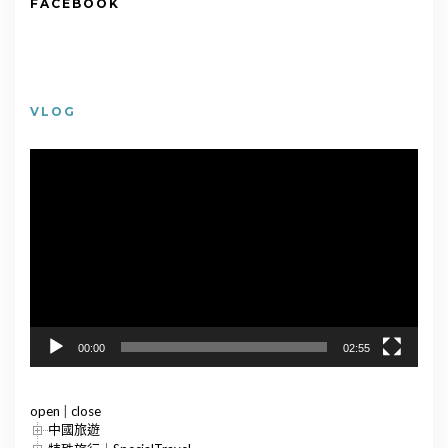
FACEBOOK
VLOG
視
訊
播
放
器
00:00
02:55
open
|
close
中國旅遊