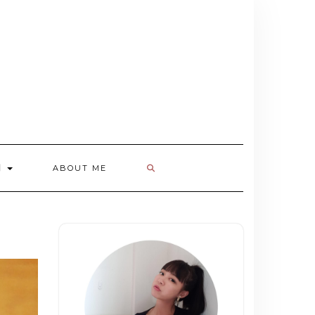
欄
ABOUT ME