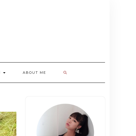
欄
ABOUT ME