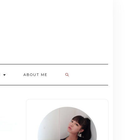
欄
ABOUT ME