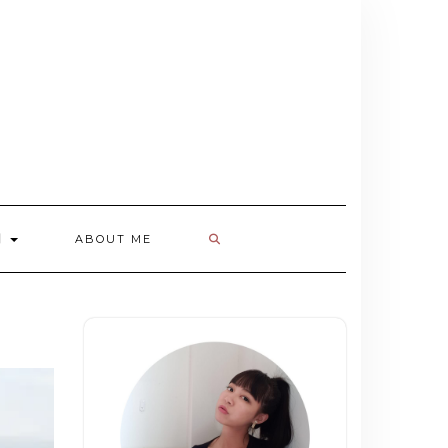
欄
ABOUT ME