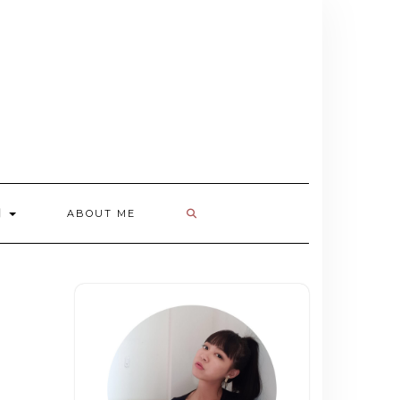
欄
ABOUT ME