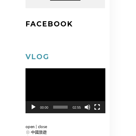
FACEBOOK
VLOG
視
訊
播
放
器
00:00
02:55
open
|
close
中國旅遊