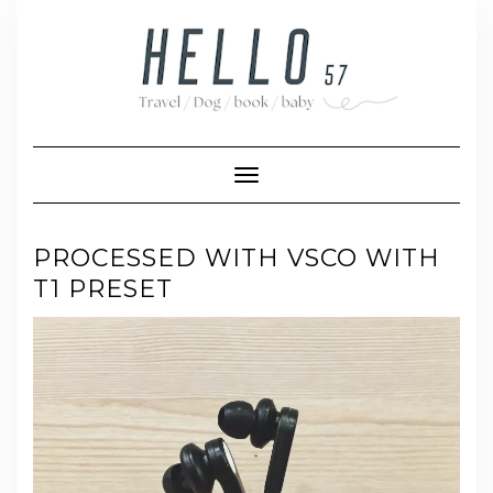
Skip
to
content
Toggle Navigation
PROCESSED WITH VSCO WITH
T1 PRESET