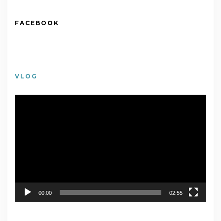
FACEBOOK
VLOG
視
訊
播
放
器
00:00
02:55