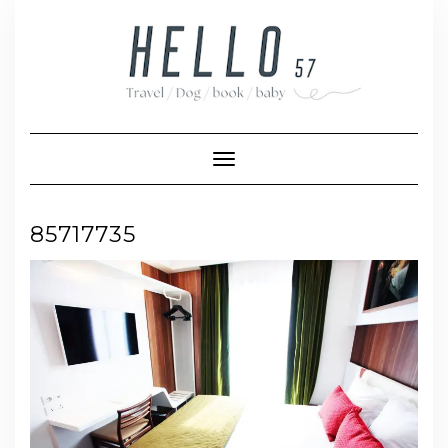
Skip
to
content
Toggle Navigation
85717735