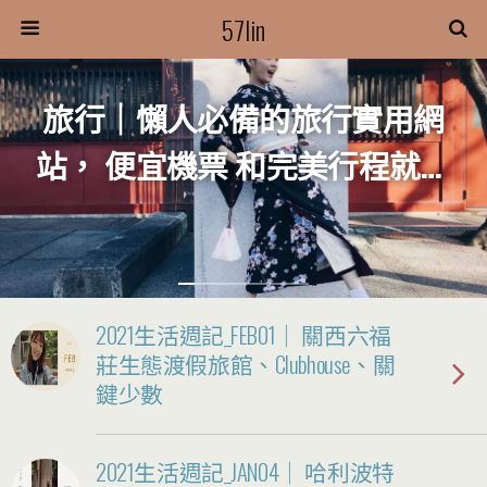
57lin
旅行｜懶人必備的旅行實用網
站， 便宜機票 和完美行程就靠
它們了！
2021生活週記_FEB01｜ 關西六福
莊生態渡假旅館、Clubhouse、關
鍵少數
2021生活週記_JAN04｜ 哈利波特