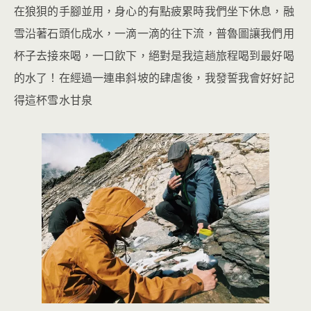
在狼狽的手腳並用，身心的有點疲累時我們坐下休息，融
雪沿著石頭化成水，一滴一滴的往下流，普魯圖讓我們用
杯子去接來喝，一口飲下，絕對是我這趟旅程喝到最好喝
的水了！在經過一連串斜坡的肆虐後，我發誓我會好好記
得這杯雪水甘泉