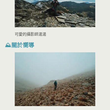
可愛的攝影師湯湯
⛰關於嚮導