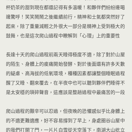
杯奶茶的甜到現在都還記得有多溫暖！和夥伴們紛紛邊喝
邊驚呼！笑笑鬧鬧之後繼續前行，精神和士氣都突然好了
起來，除了重量減輕之外很大一部分是精神上受到極大的
鼓舞，也是這次爬山過程中瞭解到「心理」上的重要性
長達十天的爬山過程前兩天睡得極度不適，除了對於山屋
的陌生、身體上的痠痛開始發酵、對於後面還有許多天數
的疑慮、高海拔的低氧環境，種種因素都讓整個睡眠過程
醒了又睡、翻來覆去，在半夜中也可以聽到夥伴們睡得不
是太安穩的瑣碎聲音，這應該是整趟過程中最痛苦的一段
爬山過程的艱辛可以忍過，但夜晚的恐懼感似乎比身體上
的不適更難適應，好不容易撐到了早上，身處圈谷山屋中
的我們打開了門，一片片白雪從天空落下，南湖大山屹立