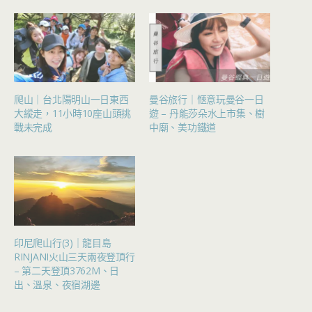
爬山｜台北陽明山一日東西
曼谷旅行｜愜意玩曼谷一日
大縱走，11小時10座山頭挑
遊 – 丹能莎朵水上市集、樹
戰未完成
中廟、美功鐵道
印尼爬山行(3)｜龍目島
RINJANI火山三天兩夜登頂行
– 第二天登頂3762M、日
出、溫泉、夜宿湖邊