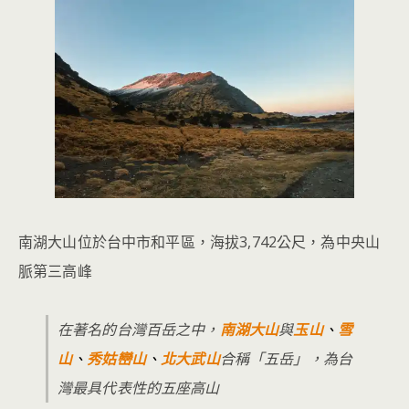
南湖大山位於台中市和平區，海拔3,742公尺，為中央山
脈第三高峰
在著名的台灣百岳之中，
南湖大山
與
玉山
、
雪
山
、
秀姑巒山
、
北大武山
合稱「五岳」，為台
灣最具代表性的五座高山