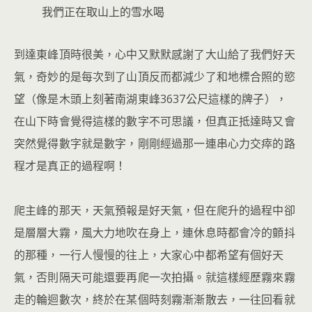
我們正在取山上的雪水喝
到達東峰頂時很美，心中又默默感謝了大山給了我們好天
氣，奇妙的是每次到了山頂反而都減少了和地標合照的慾
望（像是木頭上刻著南湖東峰3637公尺這樣的牌子），
在山下時會覺得這樣的數字不可思議，但真正抵達時又會
突然覺得數字就是數字，剛剛經過那一連串心力交瘁的路
程才是真正的過程啊！
爬主峰的那天，天氣預報是好天氣，但在爬升的過程中卻
是層層大霧，風大力地吹在身上，連休息時都會冷的顫抖
的那種，一行人慢慢的往上，大家心中都希望有個好天
氣，否則隔天可能還要再爬一次拍攝。就這樣經歷霧來霧
走的輪迴數次，終於在某個時刻霧漸漸散去，一往回看就