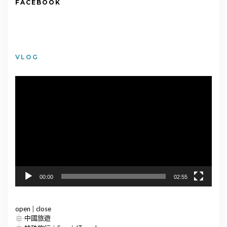
FACEBOOK
VLOG
視
訊
播
放
器
00:00
02:55
open
|
close
中國旅遊