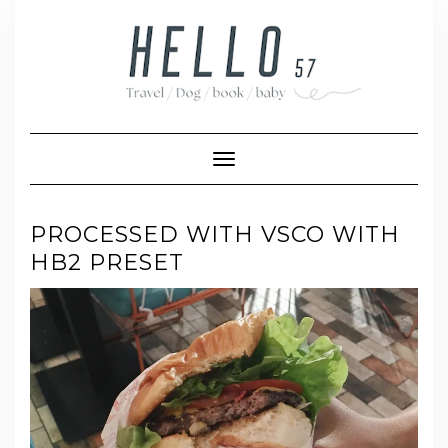
Skip
to
content
Toggle Navigation
PROCESSED WITH VSCO WITH
HB2 PRESET