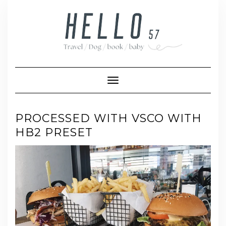
Skip
to
content
Toggle Navigation
PROCESSED WITH VSCO WITH
HB2 PRESET