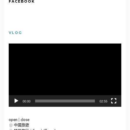
FACEBOOK
VLOG
視
訊
播
放
器
00:00
02:55
open
|
close
中國旅遊