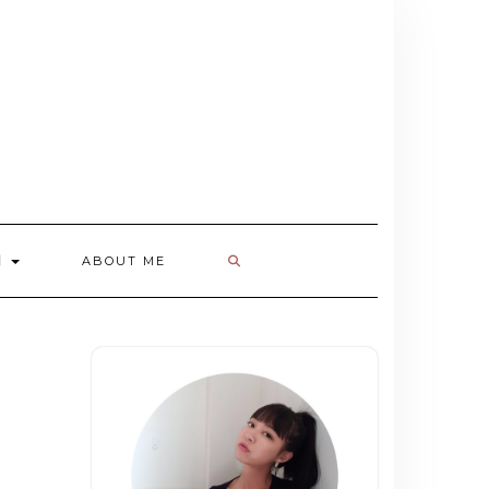
欄
ABOUT ME