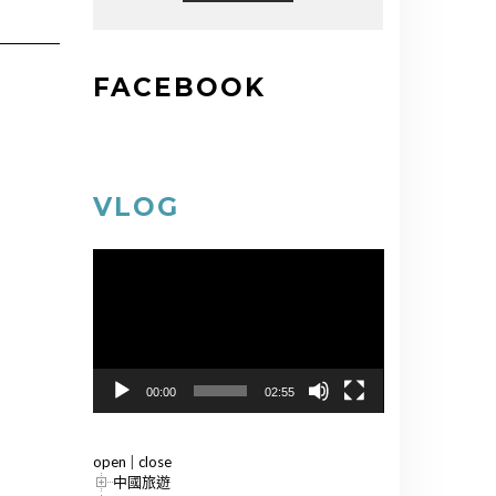
FACEBOOK
VLOG
視
訊
播
放
器
00:00
02:55
open
|
close
中國旅遊