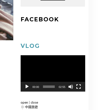
FACEBOOK
VLOG
視
訊
播
放
器
00:00
02:55
open
|
close
中國旅遊