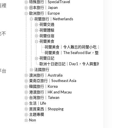
特殊旅行｜SpecialTravel
這裡
日本旅行｜Japan
歐洲旅行｜Europe
荷蘭旅行｜Netherlands
荷蘭交通
荷蘭體驗
也不
荷蘭住宿
荷蘭美食
荷蘭美食｜令人難忘的荷蘭小吃：果汁、吉拿棒、
荷蘭美食｜The Seafood Bar，整盤滿滿海鮮超過
荷蘭日記
歐洲十日遊日記｜Day1，令人興奮的荷蘭還有卡住的
法國旅行
平台
澳洲旅行｜Australia
東南亞旅行｜Southeast Asia
韓國旅行｜Korea
港澳旅行｜HK and Macau
台灣旅行｜Taiwan
生活｜Life
買買東西｜Shopping
主題專欄
Non