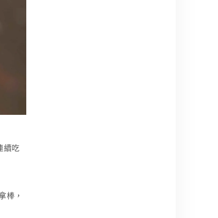
連續吃
拿棒，