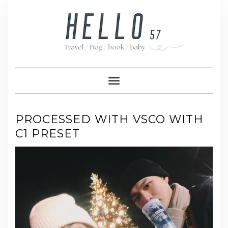
Skip
to
content
Toggle Navigation
PROCESSED WITH VSCO WITH
C1 PRESET