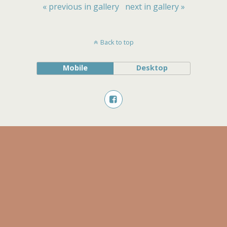
« previous in gallery
next in gallery »
Back to top
Mobile
Desktop