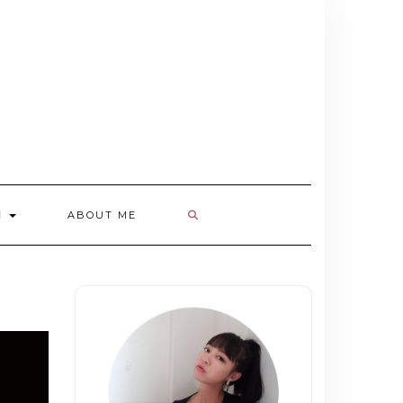
欄
ABOUT ME