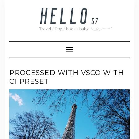
Skip
to
content
Toggle Navigation
PROCESSED WITH VSCO WITH
C1 PRESET