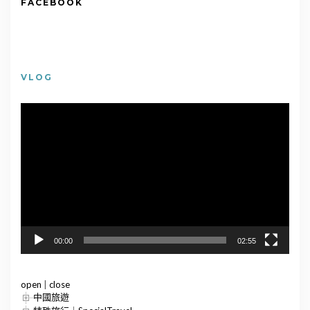
FACEBOOK
VLOG
視
訊
播
放
器
00:00
02:55
open
|
close
中國旅遊