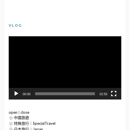
VLOG
視
訊
播
放
器
00:00
02:55
open
|
close
中國旅遊
特殊旅行｜SpecialTravel
日本旅行｜Japan