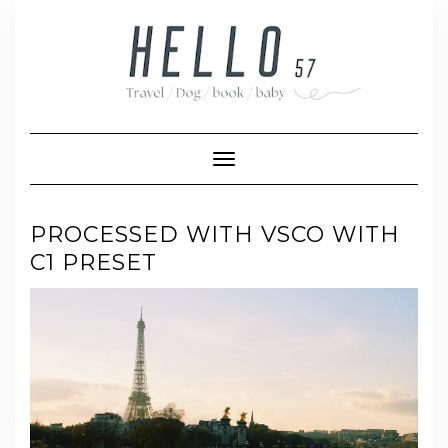
Skip
to
content
Toggle Navigation
PROCESSED WITH VSCO WITH
C1 PRESET