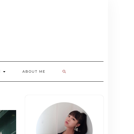
欄
ABOUT ME