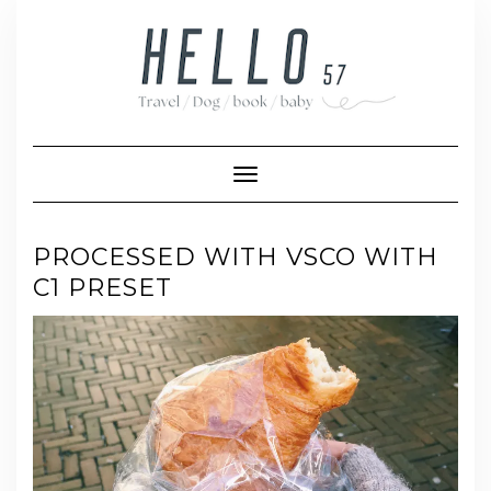
Skip
to
content
Toggle Navigation
PROCESSED WITH VSCO WITH
C1 PRESET