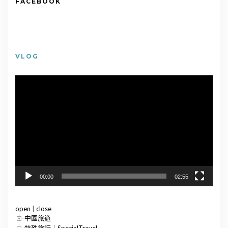
FACEBOOK
VLOG
視
訊
播
放
器
00:00
02:55
open
|
close
中國旅遊