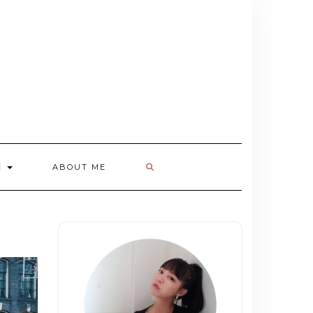
欄
ABOUT ME