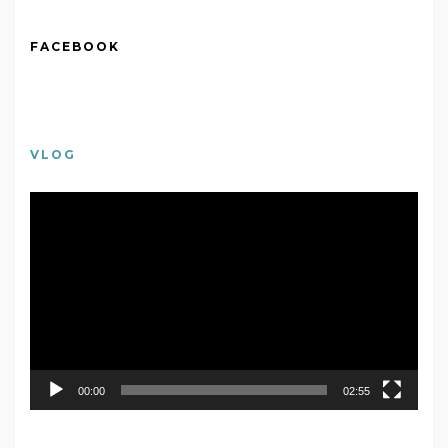
FACEBOOK
VLOG
視
訊
播
放
器
00:00
02:55