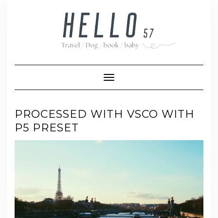
Skip
to
content
Toggle Navigation
PROCESSED WITH VSCO WITH
P5 PRESET