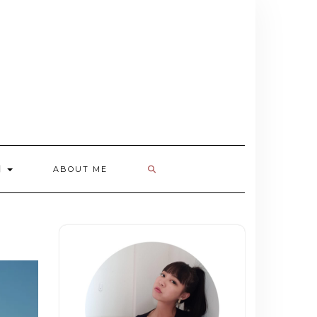
欄
ABOUT ME