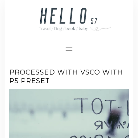
Skip
to
content
Toggle Navigation
PROCESSED WITH VSCO WITH
P5 PRESET