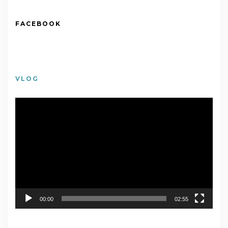
FACEBOOK
VLOG
視
訊
播
放
器
00:00
02:55