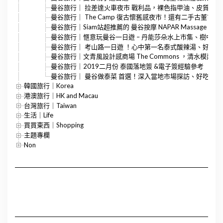
曼谷旅行｜ 拉差達火車夜市 戰利品，裸色指甲油、皮質筆
曼谷旅行｜ The Camp 復古懷舊感夜市！還有二手古董市
曼谷旅行｜Siam站超推薦的 曼谷按摩 NAPAR Massage（
曼谷旅行｜愜意玩曼谷一日遊 – 丹能莎朵水上市集、樹中廟
曼谷旅行｜ 考山路一日遊 ！心中第一名泰式酸辣湯、好吃Pad
曼谷旅行｜文青風設計感商場 The Commons ，清水模建
曼谷旅行｜2019二月份 泰國落地簽 &電子簽經驗參考（BK
曼谷旅行｜ 曼谷做泰菜 首選！深入當地市場探訪、好吃又
韓國旅行｜Korea
港澳旅行｜HK and Macau
台灣旅行｜Taiwan
生活｜Life
買買東西｜Shopping
主題專欄
Non