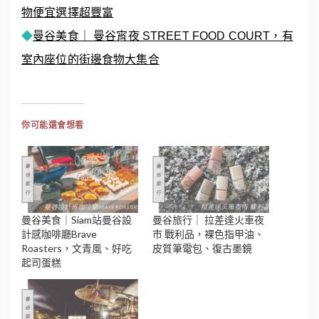
物便宜選擇超豐富
◆
曼谷美食｜ 曼谷宵夜 STREET FOOD COURT，有
室內座位的街邊食物大集合
你可能還會想看
曼谷美食｜Siam站曼谷設
曼谷旅行｜ 拉差達火車夜
計感咖啡廳Brave
市 戰利品，裸色指甲油、
Roasters，文青風、好吃
皮質筆電包、復古墨鏡
起司蛋糕