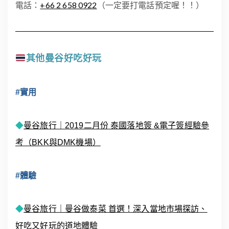
電話：
+66 2 658 0922
（一定要打電話預定喔！！）
其他曼谷好吃好玩
#實用
◆
曼谷旅行｜2019二月份 泰國落地簽 &電子簽經驗參
考（BKK與DMK機場）
#體驗
◆
曼谷旅行｜曼谷做泰菜 首選！深入當地市場探訪、
好吃又好玩的道地體驗