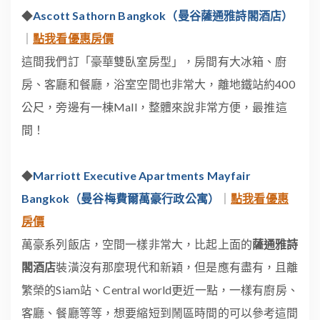
◆
Ascott Sathorn Bangkok（曼谷薩通雅詩閣酒店）
｜
點我看優惠房價
這間我們訂「豪華雙臥室房型」，房間有大冰箱、廚
房、客廳和餐廳，浴室空間也非常大，離地鐵站約400
公尺，旁邊有一棟Mall，整體來說非常方便，最推這
間！
◆
Marriott Executive Apartments Mayfair
Bangkok（曼谷梅費爾萬豪行政公寓）
｜
點我看優惠
房價
萬豪系列飯店，空間一樣非常大，比起上面的
薩通雅詩
閣酒店
裝潢沒有那麼現代和新穎，但是應有盡有，且離
繁榮的Siam站、Central world更近一點，一樣有廚房、
客廳、餐廳等等，想要縮短到鬧區時間的可以參考這間