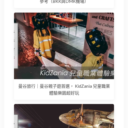
參考（BKK與DMK機場）
曼谷旅行｜曼谷親子遊首選， KidZania 兒童職業
體驗樂園超好玩