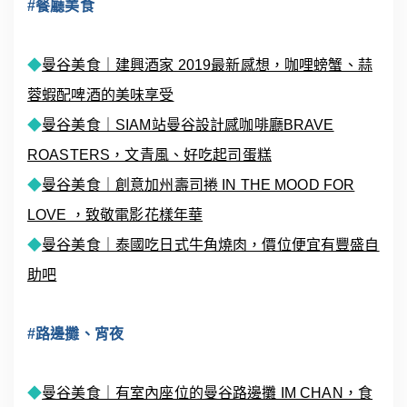
#餐廳美食
◆
曼谷美食｜建興酒家 2019最新感想，咖哩螃蟹、蒜
蓉蝦配啤酒的美味享受
◆
曼谷美食｜SIAM站曼谷設計感咖啡廳BRAVE
ROASTERS，文青風、好吃起司蛋糕
◆
曼谷美食｜創意加州壽司捲 IN THE MOOD FOR
LOVE ，致敬電影花樣年華
◆
曼谷美食｜泰國吃日式牛角燒肉，價位便宜有豐盛自
助吧
#路邊攤、宵夜
◆
曼谷美食｜有室內座位的曼谷路邊攤 IM CHAN，食