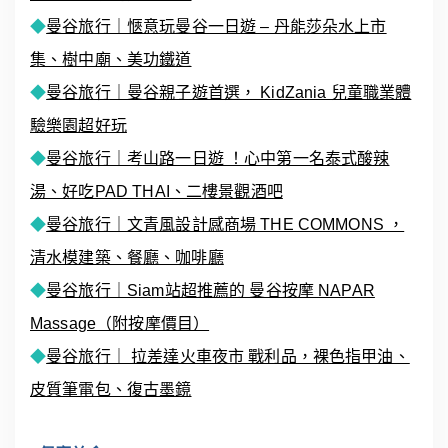
◆
曼谷旅行｜愜意玩曼谷一日遊 – 丹能莎朵水上市
集、樹中廟、美功鐵道
◆
曼谷旅行｜曼谷親子遊首選， KidZania 兒童職業體
驗樂園超好玩
◆
曼谷旅行｜考山路一日遊 ！心中第一名泰式酸辣
湯、好吃PAD THAI、二樓景觀酒吧
◆
曼谷旅行｜文青風設計感商場 THE COMMONS ，
清水模建築、餐廳、咖啡廳
◆
曼谷旅行｜Siam站超推薦的 曼谷按摩 NAPAR
Massage（附按摩價目）
◆
曼谷旅行｜ 拉差達火車夜市 戰利品，裸色指甲油、
皮質筆電包、復古墨鏡