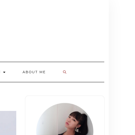
欄
ABOUT ME