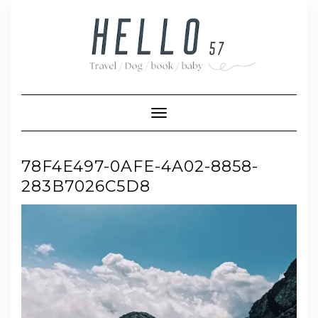
Skip
to
content
Toggle Navigation
78F4E497-0AFE-4A02-8858-
283B7026C5D8