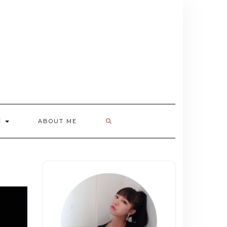
欄
ABOUT ME