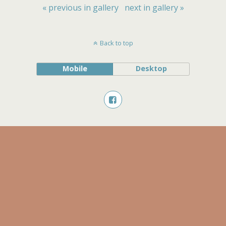
« previous in gallery
next in gallery »
Back to top
Mobile
Desktop