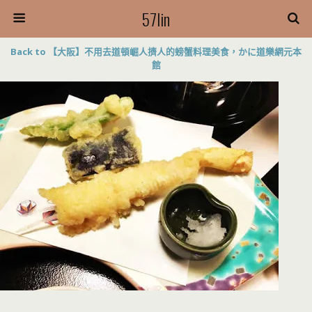
57lin
Back to 【大阪】不用去道頓崛人擠人的螃蟹料理美食，かに道樂網元本
館