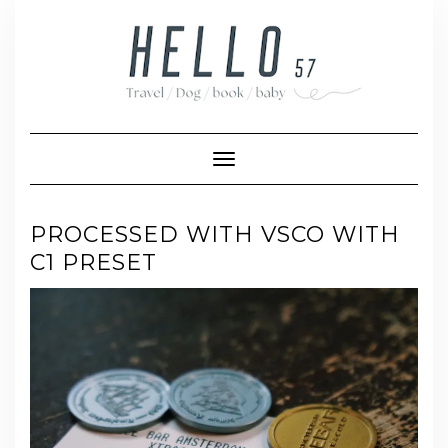
Skip
to
content
Toggle Navigation
PROCESSED WITH VSCO WITH
C1 PRESET