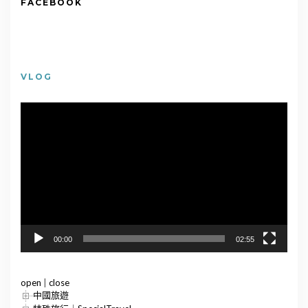
FACEBOOK
VLOG
視
訊
播
放
器
00:00
02:55
open
|
close
中國旅遊