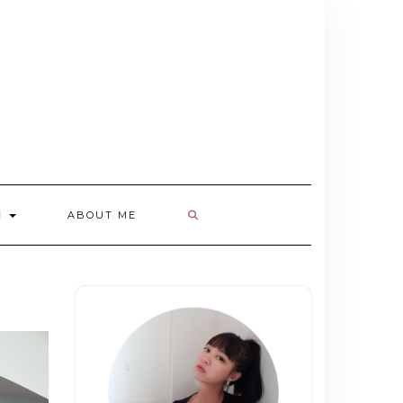
欄
ABOUT ME