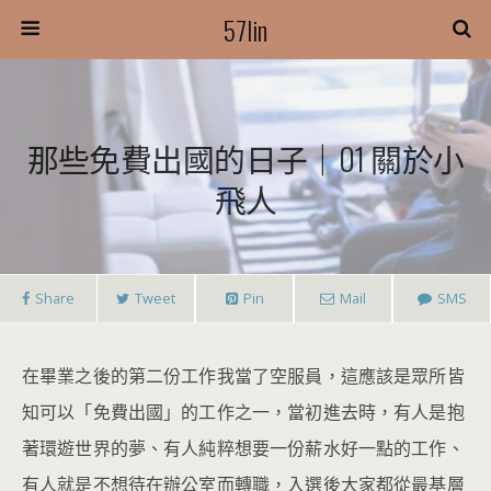
57lin
那些免費出國的日子｜01 關於小
飛人
Share
Tweet
Pin
Mail
SMS
在畢業之後的第二份工作我當了空服員，這應該是眾所皆
知可以「免費出國」的工作之一，當初進去時，有人是抱
著環遊世界的夢、有人純粹想要一份薪水好一點的工作、
有人就是不想待在辦公室而轉職，入選後大家都從最基層